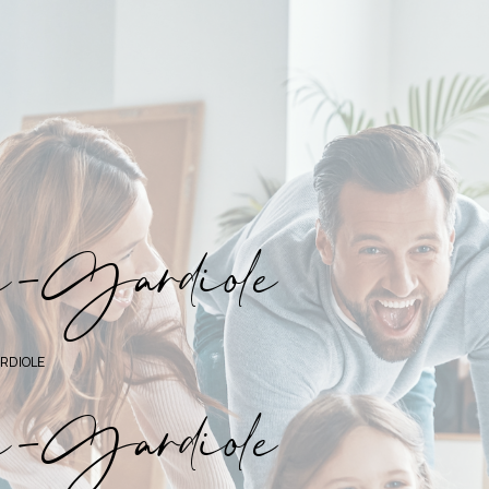
a
-
G
a
d
i
o
e
ARDIOLE
a-Gardiole