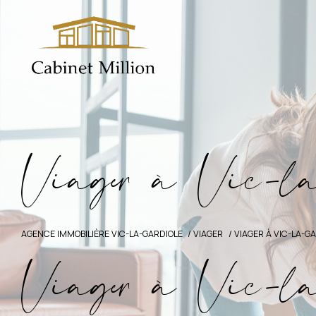
V
i
a
g
e
à
V
i
c
-
l
AGENCE IMMOBILIÈRE VIC-LA-GARDIOLE
VIAGER
VIAGER À VIC-LA-G
Viager à Vic-l