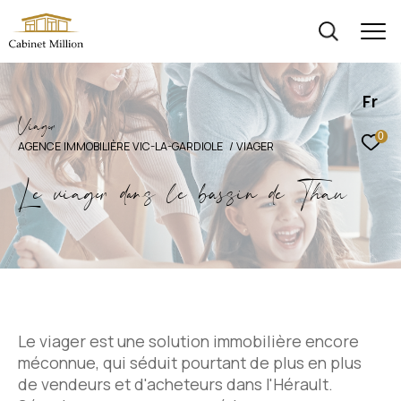
Fr
V
i
a
g
e
0
AGENCE IMMOBILIÈRE VIC-LA-GARDIOLE
VIAGER
Le viager dans le bassin de Thau
Le viager est une solution immobilière encore
méconnue, qui séduit pourtant de plus en plus
de vendeurs et d'acheteurs dans l'Hérault.