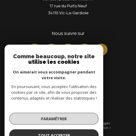
17 rue du Puits Neuf
34110
Vic-La-Gardiole
nous suivre sur
Comme beaucoup, notre site
utilise les cookies
On aimerait vous accompagner pendant
votre visite.
En poursuivant, vous acceptez l'utilisation des
Adhérents
cookies par ce site, afin de vous proposer des
contenus adaptés et réaliser des statistiques !
PARAMÉTRER
© 2026 | Tous droits réservés | Traduction powered by Google |
Nos honoraires
Plan du site
Mentions légales
Admin
Nos liens
Politique RGPD
Cookies
TOUT ACCEPTER