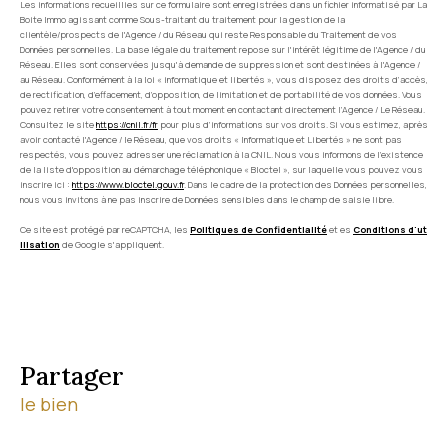
Les informations recueillies sur ce formulaire sont enregistrées dans un fichier informatisé par La
Boite Immo agissant comme Sous-traitant du traitement pour la gestion de la
clientèle/prospects de l'Agence / du Réseau qui reste Responsable du Traitement de vos
Données personnelles. La base légale du traitement repose sur l'intérêt légitime de l'Agence / du
Réseau. Elles sont conservées jusqu'à demande de suppression et sont destinées à l'Agence /
au Réseau. Conformément à la loi « informatique et libertés », vous disposez des droits d’accès,
de rectification, d’effacement, d’opposition, de limitation et de portabilité de vos données. Vous
pouvez retirer votre consentement à tout moment en contactant directement l’Agence / Le Réseau.
Consultez le site
https://cnil.fr/fr
pour plus d’informations sur vos droits. Si vous estimez, après
avoir contacté l'Agence / le Réseau, que vos droits « Informatique et Libertés » ne sont pas
respectés, vous pouvez adresser une réclamation à la CNIL. Nous vous informons de l’existence
de la liste d'opposition au démarchage téléphonique « Bloctel », sur laquelle vous pouvez vous
inscrire ici :
https://www.bloctel.gouv.fr
. Dans le cadre de la protection des Données personnelles,
nous vous invitons à ne pas inscrire de Données sensibles dans le champ de saisie libre.
Ce site est protégé par reCAPTCHA, les
Politiques de Confidentialité
et es
Conditions d'ut
ilisation
de Google s'appliquent.
partager
le bien