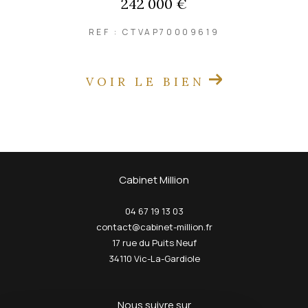
242 000 €
REF : CTVAP70009619
VOIR LE BIEN
Cabinet Million
04 67 19 13 03
contact@cabinet-million.fr
17 rue du Puits Neuf
34110
Vic-La-Gardiole
nous suivre sur