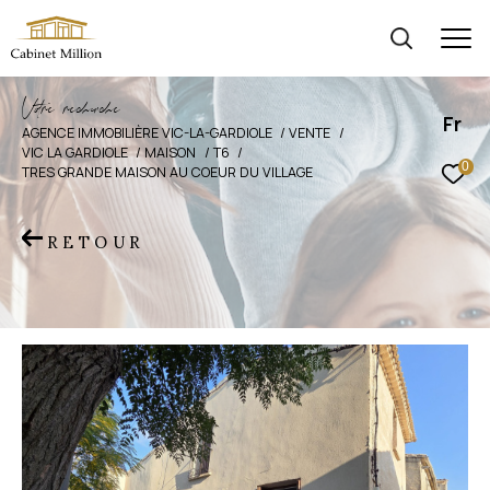
V
o
r
e
r
e
c
e
c
e
Fr
AGENCE IMMOBILIÈRE VIC-LA-GARDIOLE
VENTE
VIC LA GARDIOLE
MAISON
T6
0
TRES GRANDE MAISON AU COEUR DU VILLAGE
RETOUR