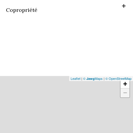
Copropriété
Leaflet
|
©
Maps
|
© OpenStreetMap
Jawg
+
−