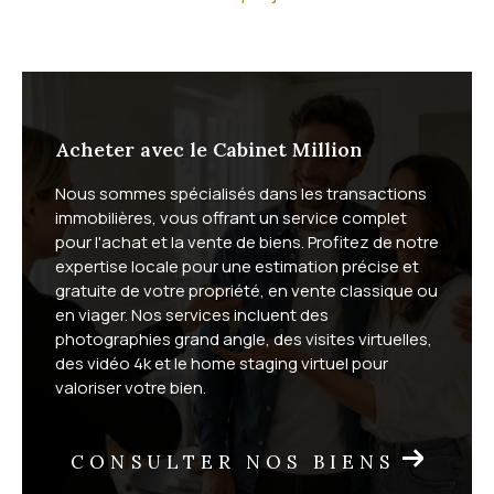
Quel est votre projet immobilier ?
Que vous souhaitiez acheter ou
vendre
, nous vous
offrons un service complet, adapté aux spécificités
du marché du bassin de Thau. Vendeurs, vous
Acheter avec le Cabinet Million
bénéficiez d'une mise en valeur soignée de votre
Nous sommes spécialisés dans les transactions
bien : photographies grand angle, vidéo 4K, visites
immobilières, vous offrant un service complet
virtuelles et home staging virtuel. Acheteurs, vous
pour l'achat et la vente de biens. Profitez de notre
profitez de visites à distance et d'un suivi sur mesure
expertise locale pour une estimation précise et
gratuite de votre propriété, en vente classique ou
jusqu'à la signature.
en viager. Nos services incluent des
photographies grand angle, des visites virtuelles,
Nous proposons également la vente en
viager
, une
des vidéo 4k et le home staging virtuel pour
formule patrimoniale adaptée à de nombreuses
valoriser votre bien.
situations. Selon votre commune, découvrez notre
viager à Vic-la-Gardiole
, nos
solutions viager sur Fron
CONSULTER NOS BIENS
tignan
et le
viager à Mireval
.