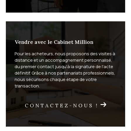
Faites estimer votre bien
immobilier par un expert local
Vendre avec le Cabinet Million
Le Cabinet Million réalise gratuitement votre
estimati
Pour les acheteurs, nous proposons des visites à
on immobilière
, en vente classique comme en viager.
distance et un accompagnement personnalisé,
L'estimation à domicile vous garantit une évaluation
du premier contact jusqu'à la signature de l'acte
précise sous 72 heures. L'estimation en ligne, plus
définitif. Grâce à nos partenariats professionnels,
rapide, vous donne une première idée de la valeur de
nous sécurisons chaque étape de votre
transaction.
votre bien.
CONTACTEZ-NOUS !