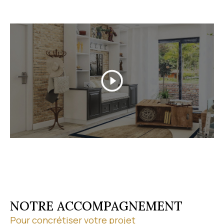
Grâce à nos partenariats professionnels, nous
sécurisons chaque étape de votre transaction. Pour
discuter de votre projet, contactez-nous au
04 67 1
9 13 03
.
Découvrez nos biens en vente
Parcourez notre
sélection de biens à vendre
à Vic-
la-Gardiole et dans ses environs. À chaque étape de
votre achat, nous vous conseillons sur le marché
local et vous accompagnons jusqu'à la
concrétisation de votre projet. Visites virtuelles et
visites à distance vous permettent par ailleurs de
découvrir les biens où que vous soyez.
NOTRE ACCOMPAGNEMENT
Pour concrétiser votre projet