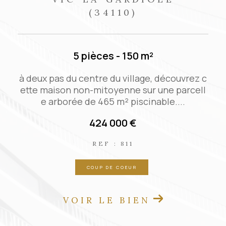
(34110)
3 pièces - 70 m²
c
Agréable maison de ville qui allie le charme
l
de l'ancien et le confort moderne. Belle piè
ce de vie de 35 m² spacieuse...
167 000 €
REF : VM29950
EXCLUSIVITÉ
NOUVEAUTÉ
VOIR LE BIEN