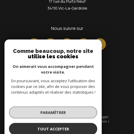
17 rue du Puits Neuf
34110
Vic-La-Gardiole
nous suivre sur
Comme beaucoup, notre site
utilise les cookies
On aimerait vous accompagner pendant
votre visite.
En poursuivant, vous acceptez l'utilisation des
Adhérents
cookies par ce site, afin de vous proposer des
contenus adaptés et réaliser des statistiques !
PARAMÉTRER
© 2026 | Tous droits réservés | Traduction powered by Google |
Nos honoraires
Plan du site
Mentions légales
Admin
Nos liens
Politique RGPD
Cookies
TOUT ACCEPTER