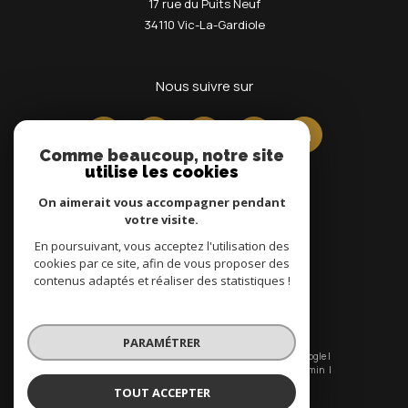
17 rue du Puits Neuf
34110
Vic-La-Gardiole
nous suivre sur
Comme beaucoup, notre site
utilise les cookies
On aimerait vous accompagner pendant
votre visite.
En poursuivant, vous acceptez l'utilisation des
Adhérents
cookies par ce site, afin de vous proposer des
contenus adaptés et réaliser des statistiques !
PARAMÉTRER
© 2026 | Tous droits réservés | Traduction powered by Google |
Nos honoraires
Plan du site
Mentions légales
Admin
Nos liens
Politique RGPD
Cookies
TOUT ACCEPTER