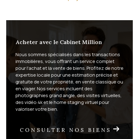
Quel est votre projet immobilier ?
Que vous souhaitiez acheter ou
vendre
, nous vous
offrons un service complet, adapté aux spécificités
du marché du bassin de Thau. Vendeurs, vous
Acheter avec le Cabinet Million
bénéficiez d'une mise en valeur soignée de votre
Nous sommes spécialisés dans les transactions
bien : photographies grand angle, vidéo 4K, visites
immobilières, vous offrant un service complet
virtuelles et home staging virtuel. Acheteurs, vous
pour l'achat et la vente de biens. Profitez de notre
profitez de visites à distance et d'un suivi sur mesure
expertise locale pour une estimation précise et
gratuite de votre propriété, en vente classique ou
jusqu'à la signature.
en viager. Nos services incluent des
photographies grand angle, des visites virtuelles,
Nous proposons également la vente en
viager
, une
des vidéo 4k et le home staging virtuel pour
formule patrimoniale adaptée à de nombreuses
valoriser votre bien.
situations. Selon votre commune, découvrez notre
viager à Vic-la-Gardiole
, nos
solutions viager sur Fron
CONSULTER NOS BIENS
tignan
et le
viager à Mireval
.