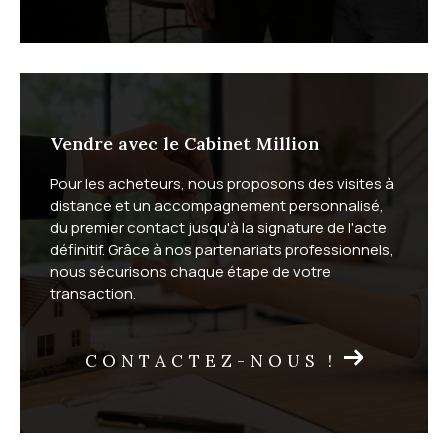
Faites estimer votre bien
immobilier par un expert local
Vendre avec le Cabinet Million
Le Cabinet Million réalise gratuitement votre
estimati
Pour les acheteurs, nous proposons des visites à
on immobilière
, en vente classique comme en viager.
distance et un accompagnement personnalisé,
L'estimation à domicile vous garantit une évaluation
du premier contact jusqu'à la signature de l'acte
précise sous 72 heures. L'estimation en ligne, plus
définitif. Grâce à nos partenariats professionnels,
rapide, vous donne une première idée de la valeur de
nous sécurisons chaque étape de votre
transaction.
votre bien.
CONTACTEZ-NOUS !