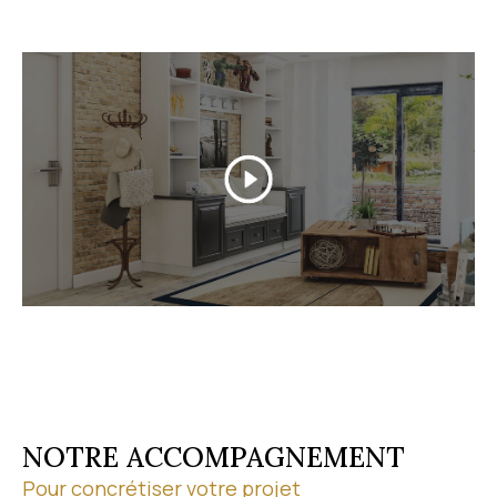
Grâce à nos partenariats professionnels, nous
sécurisons chaque étape de votre transaction. Pour
discuter de votre projet, contactez-nous au
04 67 1
9 13 03
.
Découvrez nos biens en vente
Parcourez notre
sélection de biens à vendre
à Vic-
la-Gardiole et dans ses environs. À chaque étape de
votre achat, nous vous conseillons sur le marché
local et vous accompagnons jusqu'à la
concrétisation de votre projet. Visites virtuelles et
visites à distance vous permettent par ailleurs de
découvrir les biens où que vous soyez.
NOTRE ACCOMPAGNEMENT
Pour concrétiser votre projet