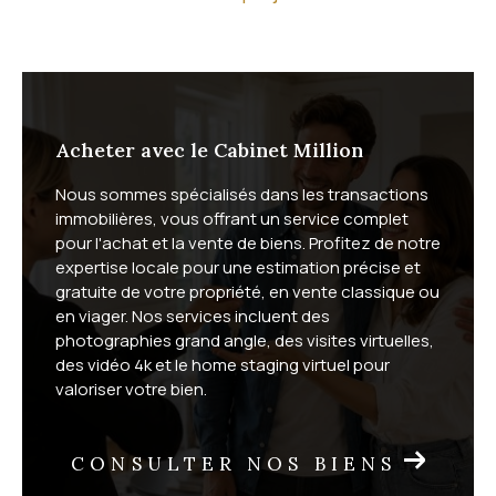
Quel est votre projet immobilier ?
Que vous souhaitiez acheter ou
vendre
, nous vous
offrons un service complet, adapté aux spécificités
du marché du bassin de Thau. Vendeurs, vous
Acheter avec le Cabinet Million
bénéficiez d'une mise en valeur soignée de votre
Nous sommes spécialisés dans les transactions
bien : photographies grand angle, vidéo 4K, visites
immobilières, vous offrant un service complet
virtuelles et home staging virtuel. Acheteurs, vous
pour l'achat et la vente de biens. Profitez de notre
profitez de visites à distance et d'un suivi sur mesure
expertise locale pour une estimation précise et
gratuite de votre propriété, en vente classique ou
jusqu'à la signature.
en viager. Nos services incluent des
photographies grand angle, des visites virtuelles,
Nous proposons également la vente en
viager
, une
des vidéo 4k et le home staging virtuel pour
formule patrimoniale adaptée à de nombreuses
valoriser votre bien.
situations. Selon votre commune, découvrez notre
viager à Vic-la-Gardiole
, nos
solutions viager sur Fron
CONSULTER NOS BIENS
tignan
et le
viager à Mireval
.