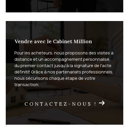
Faites estimer votre bien
immobilier par un expert local
Vendre avec le Cabinet Million
Le Cabinet Million réalise gratuitement votre
estimati
Pour les acheteurs, nous proposons des visites à
on immobilière
, en vente classique comme en viager.
distance et un accompagnement personnalisé,
L'estimation à domicile vous garantit une évaluation
du premier contact jusqu'à la signature de l'acte
précise sous 72 heures. L'estimation en ligne, plus
définitif. Grâce à nos partenariats professionnels,
rapide, vous donne une première idée de la valeur de
nous sécurisons chaque étape de votre
transaction.
votre bien.
CONTACTEZ-NOUS !