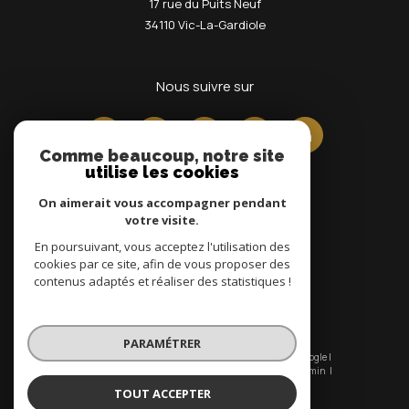
17 rue du Puits Neuf
34110
Vic-La-Gardiole
nous suivre sur
Comme beaucoup, notre site
utilise les cookies
On aimerait vous accompagner pendant
votre visite.
En poursuivant, vous acceptez l'utilisation des
Adhérents
cookies par ce site, afin de vous proposer des
contenus adaptés et réaliser des statistiques !
PARAMÉTRER
© 2026 | Tous droits réservés | Traduction powered by Google |
Nos honoraires
Plan du site
Mentions légales
Admin
Nos liens
Politique RGPD
Cookies
TOUT ACCEPTER