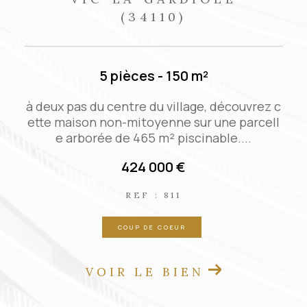
(34110)
3 pièces - 70 m²
c
Agréable maison de ville qui allie le charme
de l'ancien et le confort moderne. Belle piè
ce de vie de 35 m² spacieuse...
167 000 €
REF : VM29950
EXCLUSIVITÉ
NOUVEAUTÉ
VOIR LE BIEN