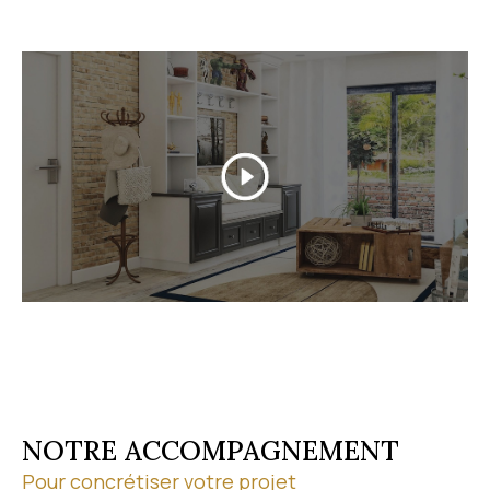
Grâce à nos partenariats professionnels, nous
sécurisons chaque étape de votre transaction. Pour
discuter de votre projet, contactez-nous au
04 67 1
9 13 03
.
Découvrez nos biens en vente
Parcourez notre
sélection de biens à vendre
à Vic-
la-Gardiole et dans ses environs. À chaque étape de
votre achat, nous vous conseillons sur le marché
local et vous accompagnons jusqu'à la
concrétisation de votre projet. Visites virtuelles et
visites à distance vous permettent par ailleurs de
découvrir les biens où que vous soyez.
NOTRE ACCOMPAGNEMENT
Pour concrétiser votre projet