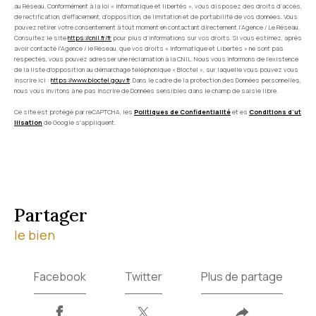
au Réseau. Conformément à la loi « informatique et libertés », vous disposez des droits d’accès,
de rectification, d’effacement, d’opposition, de limitation et de portabilité de vos données. Vous
pouvez retirer votre consentement à tout moment en contactant directement l’Agence / Le Réseau.
Consultez le site
https://cnil.fr/fr
pour plus d’informations sur vos droits. Si vous estimez, après
avoir contacté l'Agence / le Réseau, que vos droits « Informatique et Libertés » ne sont pas
respectés, vous pouvez adresser une réclamation à la CNIL. Nous vous informons de l’existence
de la liste d'opposition au démarchage téléphonique « Bloctel », sur laquelle vous pouvez vous
inscrire ici :
https://www.bloctel.gouv.fr
. Dans le cadre de la protection des Données personnelles,
nous vous invitons à ne pas inscrire de Données sensibles dans le champ de saisie libre.
Ce site est protégé par reCAPTCHA, les
Politiques de Confidentialité
et es
Conditions d'ut
ilisation
de Google s'appliquent.
partager
le bien
Facebook
Twitter
Plus de partage