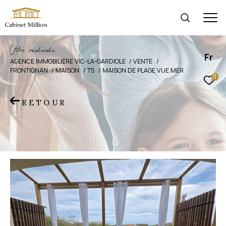
V
o
r
e
r
e
c
e
c
e
Fr
AGENCE IMMOBILIÈRE VIC-LA-GARDIOLE
VENTE
FRONTIGNAN
MAISON
T5
MAISON DE PLAGE VUE MER
0
RETOUR