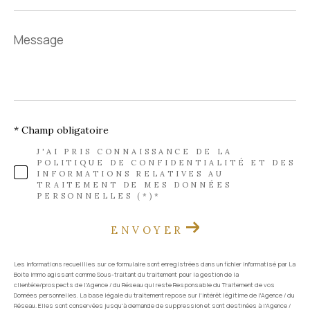
Message
*
* Champ obligatoire
J'AI PRIS CONNAISSANCE DE LA
POLITIQUE DE CONFIDENTIALITÉ ET DES
INFORMATIONS RELATIVES AU
TRAITEMENT DE MES DONNÉES
PERSONNELLES (*)*
ENVOYER
Les informations recueillies sur ce formulaire sont enregistrées dans un fichier informatisé par La
Boite Immo agissant comme Sous-traitant du traitement pour la gestion de la
clientèle/prospects de l'Agence / du Réseau qui reste Responsable du Traitement de vos
Données personnelles. La base légale du traitement repose sur l'intérêt légitime de l'Agence / du
Réseau. Elles sont conservées jusqu'à demande de suppression et sont destinées à l'Agence /