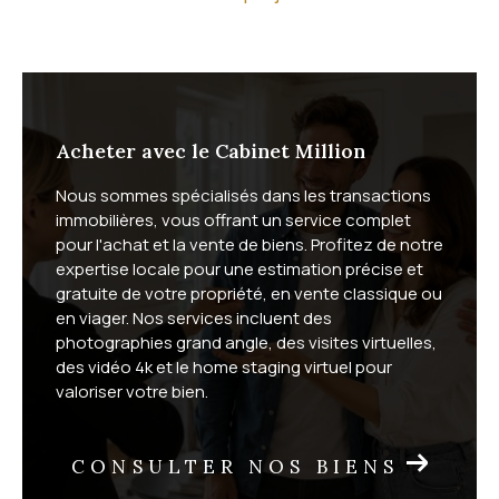
Quel est votre projet immobilier ?
Que vous souhaitiez acheter ou
vendre
, nous vous
offrons un service complet, adapté aux spécificités
du marché du bassin de Thau. Vendeurs, vous
Acheter avec le Cabinet Million
bénéficiez d'une mise en valeur soignée de votre
Nous sommes spécialisés dans les transactions
bien : photographies grand angle, vidéo 4K, visites
immobilières, vous offrant un service complet
virtuelles et home staging virtuel. Acheteurs, vous
pour l'achat et la vente de biens. Profitez de notre
profitez de visites à distance et d'un suivi sur mesure
expertise locale pour une estimation précise et
gratuite de votre propriété, en vente classique ou
jusqu'à la signature.
en viager. Nos services incluent des
photographies grand angle, des visites virtuelles,
Nous proposons également la vente en
viager
, une
des vidéo 4k et le home staging virtuel pour
formule patrimoniale adaptée à de nombreuses
valoriser votre bien.
situations. Selon votre commune, découvrez notre
viager à Vic-la-Gardiole
, nos
solutions viager sur Fron
CONSULTER NOS BIENS
tignan
et le
viager à Mireval
.