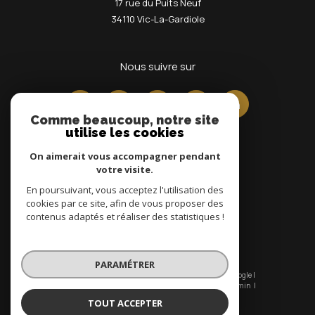
17 rue du Puits Neuf
34110
Vic-La-Gardiole
nous suivre sur
Comme beaucoup, notre site
utilise les cookies
On aimerait vous accompagner pendant
votre visite.
En poursuivant, vous acceptez l'utilisation des
Adhérents
cookies par ce site, afin de vous proposer des
contenus adaptés et réaliser des statistiques !
PARAMÉTRER
© 2026 | Tous droits réservés | Traduction powered by Google |
Nos honoraires
Plan du site
Mentions légales
Admin
Nos liens
Politique RGPD
Cookies
TOUT ACCEPTER