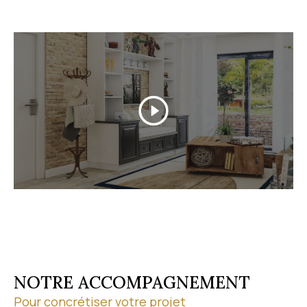
Grâce à nos partenariats professionnels, nous
sécurisons chaque étape de votre transaction. Pour
discuter de votre projet, contactez-nous au
04 67 1
9 13 03
.
Découvrez nos biens en vente
Parcourez notre
sélection de biens à vendre
à Vic-
la-Gardiole et dans ses environs. À chaque étape de
votre achat, nous vous conseillons sur le marché
local et vous accompagnons jusqu'à la
concrétisation de votre projet. Visites virtuelles et
visites à distance vous permettent par ailleurs de
découvrir les biens où que vous soyez.
NOTRE ACCOMPAGNEMENT
Pour concrétiser votre projet