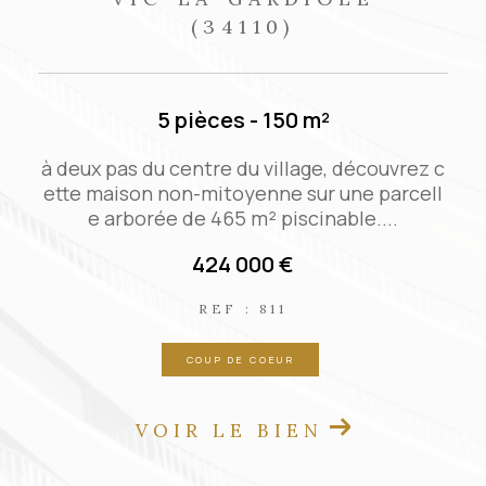
(34110)
3 pièces - 70 m²
 c
Agréable maison de ville qui allie le charme
l
de l'ancien et le confort moderne. Belle piè
ce de vie de 35 m² spacieuse...
167 000 €
REF : VM29950
EXCLUSIVITÉ
NOUVEAUTÉ
VOIR LE BIEN