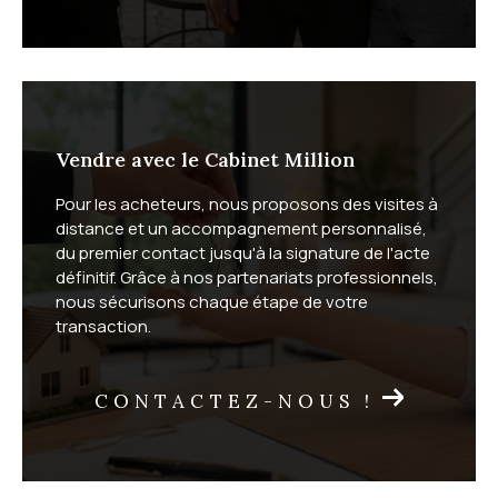
Faites estimer votre bien
immobilier par un expert local
Vendre avec le Cabinet Million
Le Cabinet Million réalise gratuitement votre
estimati
Pour les acheteurs, nous proposons des visites à
on immobilière
, en vente classique comme en viager.
distance et un accompagnement personnalisé,
L'estimation à domicile vous garantit une évaluation
du premier contact jusqu'à la signature de l'acte
précise sous 72 heures. L'estimation en ligne, plus
définitif. Grâce à nos partenariats professionnels,
rapide, vous donne une première idée de la valeur de
nous sécurisons chaque étape de votre
transaction.
votre bien.
CONTACTEZ-NOUS !