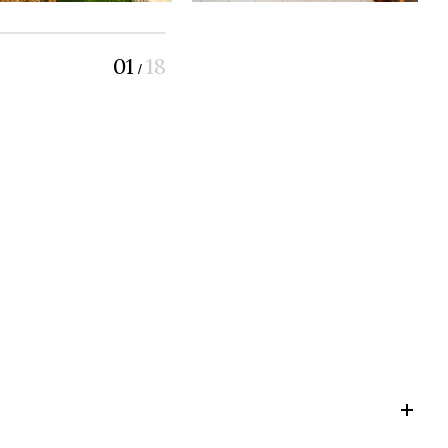
01
18
/