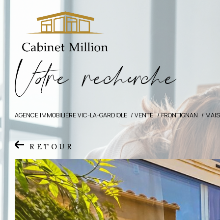
V
o
r
e
r
e
c
e
c
e
AGENCE IMMOBILIÈRE VIC-LA-GARDIOLE
VENTE
FRONTIGNAN
MAI
RETOUR