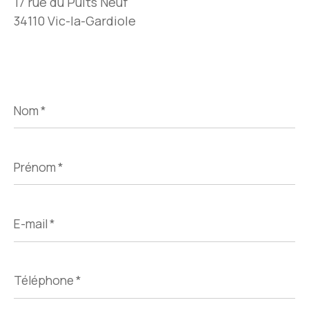
17 rue du Puits Neuf
34110 Vic-la-Gardiole
Nom
*
Prénom
*
E-
mail
*
Téléphone
*