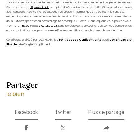
pouvez retirer votre consentement à tout moment en contactant directement l’Agence / Le Réseau.
Consultez le site
https://cnil.fr/fr
pour plus d’informations sur vos droits. Si vous estimez, après
avoir contacté l'Agence / le Réseau, que vos droits « Informatique et Libertés » ne sont pas
respectés, vous pouvez adresser une réclamation à la CNIL. Nous vous informons de l’existence
de la liste d'opposition au démarchage téléphonique « Bloctel », sur laquelle vous pouvez vous
inscrire ici :
https://www.bloctel.gouv.fr
. Dans le cadre de la protection des Données personnelles,
nous vous invitons à ne pas inscrire de Données sensibles dans le champ de saisie libre.
Ce site est protégé par reCAPTCHA, les
Politiques de Confidentialité
et es
Conditions d'ut
ilisation
de Google s'appliquent.
partager
le bien
Facebook
Twitter
Plus de partage