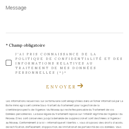
Message
*
* Champ obligatoire
J'AI PRIS CONNAISSANCE DE LA
POLITIQUE DE CONFIDENTIALITÉ ET DES
INFORMATIONS RELATIVES AU
TRAITEMENT DE MES DONNÉES
PERSONNELLES (*)*
ENVOYER
Les informations recueillies sur ce formulaire sont enregistrées dans un fichier informatisé par La
Boite Immo agissant comme Sous-traitant du traitement pour la gestion de la
clientèle/prospects de l'Agence / du Réseau qui reste Responsable du Traitement de vos
Données personnelles. La base légale du traitement repose sur l'intérêt légitime de l'Agence / du
Réseau. Elles sont conservées jusqu'à demande de suppression et sont destinées à l'Agence /
au Réseau. Conformément à la loi « informatique et libertés », vous disposez des droits d’accès,
de rectification, d’effacement, d’opposition, de limitation et de portabilité de vos données. Vous