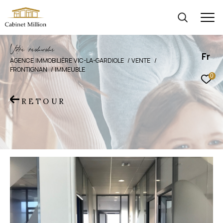
V
o
r
e
r
e
c
e
c
e
Fr
AGENCE IMMOBILIÈRE VIC-LA-GARDIOLE
VENTE
FRONTIGNAN
IMMEUBLE
0
RETOUR