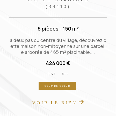
(34110)
3 pièces - 70 m²
c
Agréable maison de ville qui allie le charme
de l'ancien et le confort moderne. Belle piè
ce de vie de 35 m² spacieuse...
167 000 €
REF : VM29950
EXCLUSIVITÉ
NOUVEAUTÉ
VOIR LE BIEN