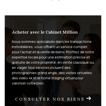
Quel est votre projet immobilier ?
Que vous souhaitiez acheter ou
vendre
, nous vous
offrons un service complet, adapté aux spécificités
du marché du bassin de Thau. Vendeurs, vous
Acheter avec le Cabinet Million
bénéficiez d'une mise en valeur soignée de votre
Nous sommes spécialisés dans les transactions
bien : photographies grand angle, vidéo 4K, visites
immobilières, vous offrant un service complet
virtuelles et home staging virtuel. Acheteurs, vous
pour l'achat et la vente de biens. Profitez de notre
profitez de visites à distance et d'un suivi sur mesure
expertise locale pour une estimation précise et
gratuite de votre propriété, en vente classique ou
jusqu'à la signature.
en viager. Nos services incluent des
photographies grand angle, des visites virtuelles,
Nous proposons également la vente en
viager
, une
des vidéo 4k et le home staging virtuel pour
formule patrimoniale adaptée à de nombreuses
valoriser votre bien.
situations. Selon votre commune, découvrez notre
viager à Vic-la-Gardiole
, nos
solutions viager sur Fron
CONSULTER NOS BIENS
tignan
et le
viager à Mireval
.