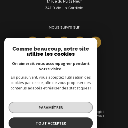
17 rue du Puits Neuf
34110
Vic-La-Gardiole
nous suivre sur
Comme beaucoup, notre site
utilise les cookies
On aimerait vous accompagner pendant
votre visite.
En poursuivant, vous acceptez l'utilisation des
Adhérents
cookies par ce site, afin de vous proposer des
contenus adaptés et réaliser des statistiques !
PARAMÉTRER
© 2026 | Tous droits réservés | Traduction powered by Google |
Nos honoraires
Plan du site
Mentions légales
Admin
Nos liens
Politique RGPD
Cookies
TOUT ACCEPTER