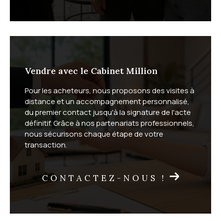
Faites estimer votre bien
immobilier par un expert local
Vendre avec le Cabinet Million
Le Cabinet Million réalise gratuitement votre
estimati
Pour les acheteurs, nous proposons des visites à
on immobilière
, en vente classique comme en viager.
distance et un accompagnement personnalisé,
L'estimation à domicile vous garantit une évaluation
du premier contact jusqu'à la signature de l'acte
précise sous 72 heures. L'estimation en ligne, plus
définitif. Grâce à nos partenariats professionnels,
rapide, vous donne une première idée de la valeur de
nous sécurisons chaque étape de votre
transaction.
votre bien.
CONTACTEZ-NOUS !