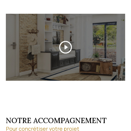
Grâce à nos partenariats professionnels, nous
sécurisons chaque étape de votre transaction. Pour
discuter de votre projet, contactez-nous au
04 67 1
9 13 03
.
Découvrez nos biens en vente
Parcourez notre
sélection de biens à vendre
à Vic-
la-Gardiole et dans ses environs. À chaque étape de
votre achat, nous vous conseillons sur le marché
local et vous accompagnons jusqu'à la
concrétisation de votre projet. Visites virtuelles et
visites à distance vous permettent par ailleurs de
découvrir les biens où que vous soyez.
NOTRE ACCOMPAGNEMENT
Pour concrétiser votre projet