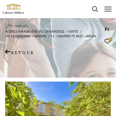
V
o
r
e
r
e
c
e
c
e
Fr
AGENCE IMMOBILIÈRE VIC-LA-GARDIOLE
VENTE
VIC LA GARDIOLE
MAISON
T4
MAISON T5 AVEC JARDIN
0
RETOUR