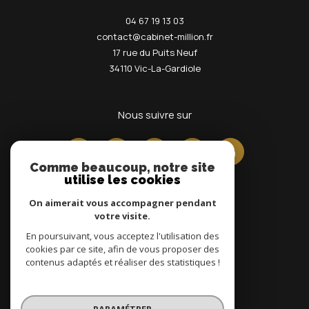
04 67 19 13 03
contact@cabinet-million.fr
17 rue du Puits Neuf
34110
Vic-La-Gardiole
nous suivre sur
Comme beaucoup, notre site
utilise les cookies
On aimerait vous accompagner pendant
votre visite.
En poursuivant, vous acceptez l'utilisation des
Adhérents
cookies par ce site, afin de vous proposer des
contenus adaptés et réaliser des statistiques !
PARAMÉTRER