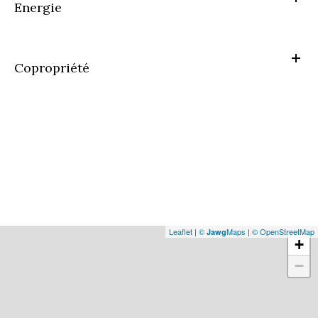
Energie
Copropriété
Leaflet
|
©
Maps
|
© OpenStreetMap
Jawg
+
−