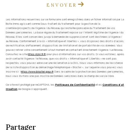
ENVOYER
Les informations recueillies sur ce formulaire sont enregistrées dans un fichier informatisé par La
Boite Immo agissant comme Sous-traitant du traitement pour la gestion de la
clientèle/prospects de l'Agence / du Réseau qui reste Responsable du Traitement de vos
Données personnelles. La base légale du traitement repose sur l'intérêt légitime de l'Agence / du
Réseau. Elles sont conservées jusqu'à demande de suppression et sont destinées à l'Agence /
au Réseau. Conformément à la loi « informatique et libertés », vous disposez des droits d’accès,
de rectification, d’effacement, d’opposition, de limitation et de portabilité de vos données. Vous
pouvez retirer votre consentement à tout moment en contactant directement l’Agence / Le Réseau.
Consultez le site
https://cnil.fr/fr
pour plus d’informations sur vos droits. Si vous estimez, après
avoir contacté l'Agence / le Réseau, que vos droits « Informatique et Libertés » ne sont pas
respectés, vous pouvez adresser une réclamation à la CNIL. Nous vous informons de l’existence
de la liste d'opposition au démarchage téléphonique « Bloctel », sur laquelle vous pouvez vous
inscrire ici :
https://www.bloctel.gouv.fr
. Dans le cadre de la protection des Données personnelles,
nous vous invitons à ne pas inscrire de Données sensibles dans le champ de saisie libre.
Ce site est protégé par reCAPTCHA, les
Politiques de Confidentialité
et es
Conditions d'ut
ilisation
de Google s'appliquent.
partager