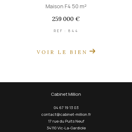
Maison F4 50 m²
259 000 €
REF : 844
VOIR LE BIEN
Cabinet Million
04 67 19 13 03
contact@cabinet-million.fr
17 rue du Puits Neuf
34110
Vic-La-Gardiole