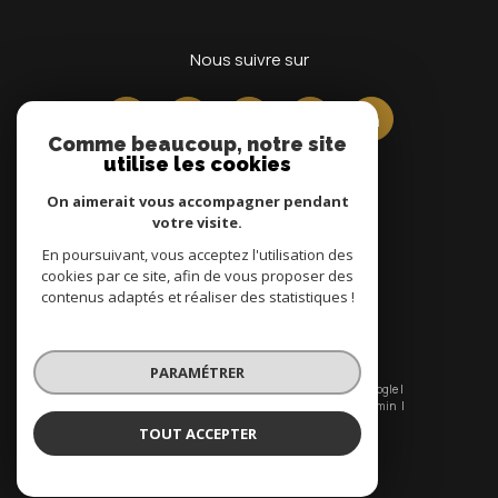
nous suivre sur
Comme beaucoup, notre site
utilise les cookies
On aimerait vous accompagner pendant
votre visite.
En poursuivant, vous acceptez l'utilisation des
Adhérents
cookies par ce site, afin de vous proposer des
contenus adaptés et réaliser des statistiques !
PARAMÉTRER
© 2026 | Tous droits réservés | Traduction powered by Google |
Nos honoraires
Plan du site
Mentions légales
Admin
Nos liens
Politique RGPD
Cookies
TOUT ACCEPTER