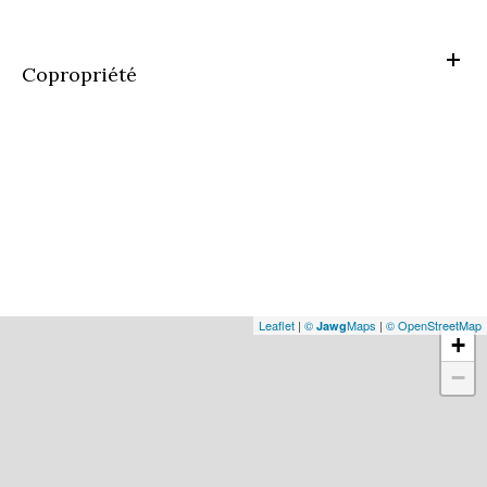
Copropriété
Leaflet
|
©
Maps
|
© OpenStreetMap
Jawg
+
−