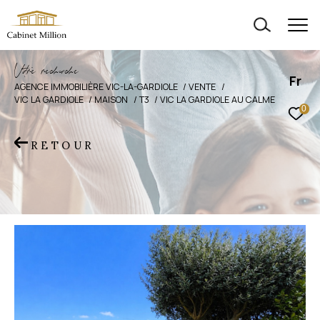
V
o
r
e
r
e
c
e
c
e
Fr
AGENCE IMMOBILIÈRE VIC-LA-GARDIOLE
VENTE
VIC LA GARDIOLE
MAISON
T3
VIC LA GARDIOLE AU CALME
0
RETOUR