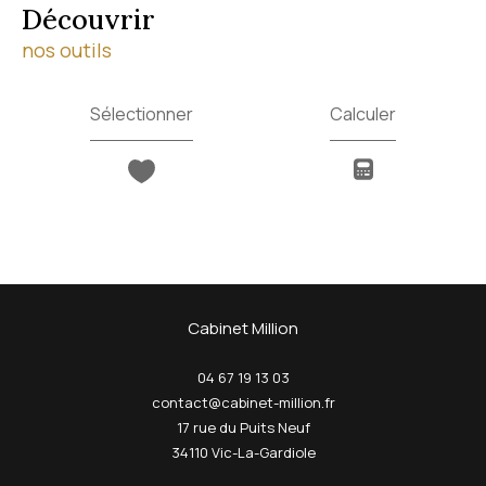
découvrir
nos outils
Sélectionner
Calculer
Cabinet Million
04 67 19 13 03
contact@cabinet-million.fr
17 rue du Puits Neuf
34110
Vic-La-Gardiole