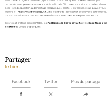
avoir contacté l'Agence / le Réseau, que vos droits « Informatique et Libertés » ne sont pas
respectés, vous pouvez adresser une réclamation à la CNIL. Nous vous informons de l’existence
de la liste d'opposition au démarchage téléphonique « Bloctel », sur laquelle vous pouvez vous
inscrire ici :
https://www.bloctel.gouv.fr
. Dans le cadre de la protection des Données personnelles,
nous vous invitons à ne pas inscrire de Données sensibles dans le champ de saisie libre.
Ce site est protégé par reCAPTCHA, les
Politiques de Confidentialité
et es
Conditions d'ut
ilisation
de Google s'appliquent.
partager
le bien
Facebook
Twitter
Plus de partage