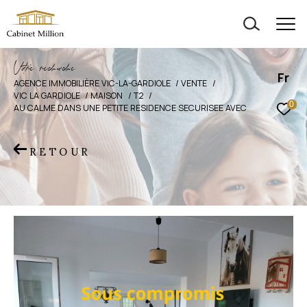
V
o
r
e
r
e
c
e
c
e
Fr
AGENCE IMMOBILIÈRE VIC-LA-GARDIOLE
VENTE
VIC LA GARDIOLE
MAISON
T2
0
AU CALME DANS UNE PETITE RESIDENCE SECURISEE AVEC
RETOUR