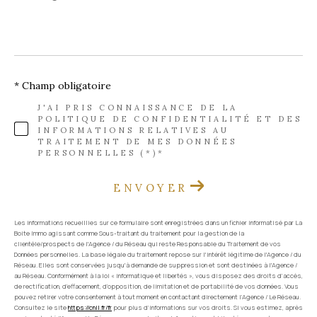
*
* Champ obligatoire
J'AI PRIS CONNAISSANCE DE LA
POLITIQUE DE CONFIDENTIALITÉ ET DES
INFORMATIONS RELATIVES AU
TRAITEMENT DE MES DONNÉES
PERSONNELLES (*)*
ENVOYER
Les informations recueillies sur ce formulaire sont enregistrées dans un fichier informatisé par La
Boite Immo agissant comme Sous-traitant du traitement pour la gestion de la
clientèle/prospects de l'Agence / du Réseau qui reste Responsable du Traitement de vos
Données personnelles. La base légale du traitement repose sur l'intérêt légitime de l'Agence / du
Réseau. Elles sont conservées jusqu'à demande de suppression et sont destinées à l'Agence /
au Réseau. Conformément à la loi « informatique et libertés », vous disposez des droits d’accès,
de rectification, d’effacement, d’opposition, de limitation et de portabilité de vos données. Vous
pouvez retirer votre consentement à tout moment en contactant directement l’Agence / Le Réseau.
Consultez le site
https://cnil.fr/fr
pour plus d’informations sur vos droits. Si vous estimez, après