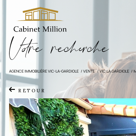
V
o
r
e
r
e
c
e
c
e
AGENCE IMMOBILIÈRE VIC-LA-GARDIOLE
VENTE
VIC LA GARDIOLE
RETOUR