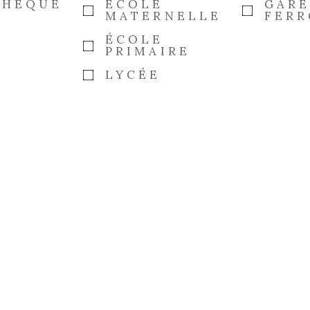
THÈQUE
ÉCOLE
GAR
MATERNELLE
FERR
ÉCOLE
PRIMAIRE
LYCÉE