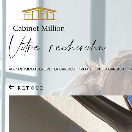
V
o
r
e
r
e
c
e
c
e
AGENCE IMMOBILIÈRE VIC-LA-GARDIOLE
VENTE
VIC LA GARDIOLE
RETOUR