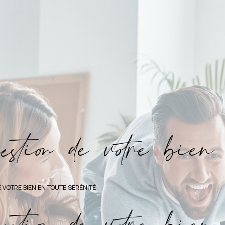
g
e
i
o
d
e
v
o
r
e
b
i
e
n
 VOTRE BIEN EN TOUTE SÉRÉNITÉ