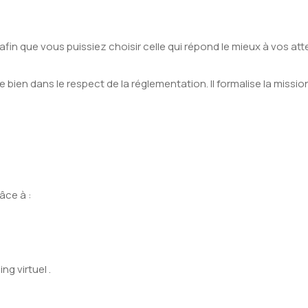
n que vous puissiez choisir celle qui répond le mieux à vos att
bien dans le respect de la réglementation. Il formalise la missi
âce à :
g virtuel .