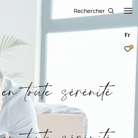
rechercher
Fr
0
e
n
t
o
u
e
s
é
r
é
n
i
é