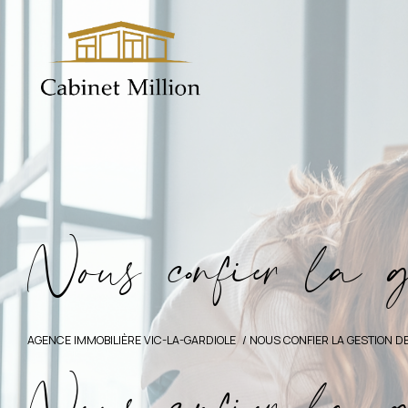
N
o
u
c
n
f
i
e
l
a
AGENCE IMMOBILIÈRE VIC-LA-GARDIOLE
NOUS CONFIER LA GESTION DE