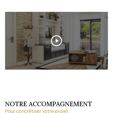
Grâce à nos partenariats professionnels, nous
sécurisons chaque étape de votre transaction. Pour
discuter de votre projet, contactez-nous au
04 67 1
9 13 03
.
Découvrez nos biens en vente
Parcourez notre
sélection de biens à vendre
à Vic-
la-Gardiole et dans ses environs. À chaque étape de
votre achat, nous vous conseillons sur le marché
local et vous accompagnons jusqu'à la
concrétisation de votre projet. Visites virtuelles et
visites à distance vous permettent par ailleurs de
découvrir les biens où que vous soyez.
NOTRE ACCOMPAGNEMENT
Pour concrétiser votre projet