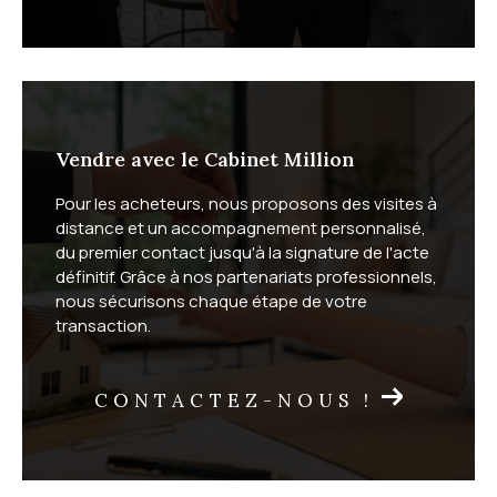
Faites estimer votre bien
immobilier par un expert local
Vendre avec le Cabinet Million
Le Cabinet Million réalise gratuitement votre
estimati
Pour les acheteurs, nous proposons des visites à
on immobilière
, en vente classique comme en viager.
distance et un accompagnement personnalisé,
L'estimation à domicile vous garantit une évaluation
du premier contact jusqu'à la signature de l'acte
précise sous 72 heures. L'estimation en ligne, plus
définitif. Grâce à nos partenariats professionnels,
rapide, vous donne une première idée de la valeur de
nous sécurisons chaque étape de votre
transaction.
votre bien.
CONTACTEZ-NOUS !