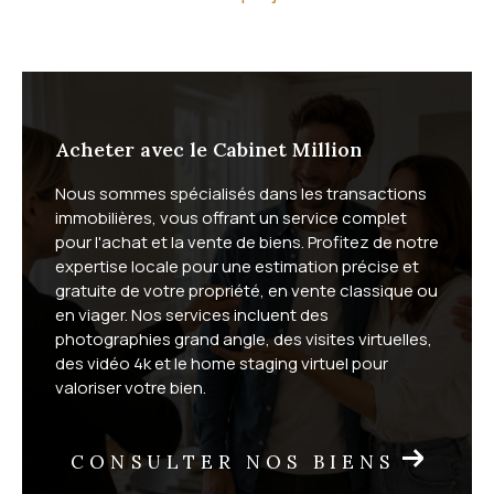
Quel est votre projet immobilier ?
Que vous souhaitiez acheter ou
vendre
, nous vous
offrons un service complet, adapté aux spécificités
du marché du bassin de Thau. Vendeurs, vous
Acheter avec le Cabinet Million
bénéficiez d'une mise en valeur soignée de votre
Nous sommes spécialisés dans les transactions
bien : photographies grand angle, vidéo 4K, visites
immobilières, vous offrant un service complet
virtuelles et home staging virtuel. Acheteurs, vous
pour l'achat et la vente de biens. Profitez de notre
profitez de visites à distance et d'un suivi sur mesure
expertise locale pour une estimation précise et
gratuite de votre propriété, en vente classique ou
jusqu'à la signature.
en viager. Nos services incluent des
photographies grand angle, des visites virtuelles,
Nous proposons également la vente en
viager
, une
des vidéo 4k et le home staging virtuel pour
formule patrimoniale adaptée à de nombreuses
valoriser votre bien.
situations. Selon votre commune, découvrez notre
viager à Vic-la-Gardiole
, nos
solutions viager sur Fron
CONSULTER NOS BIENS
tignan
et le
viager à Mireval
.