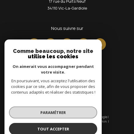
17 rue du Puits Neuf
34110
Vic-La-Gardiole
nous suivre sur
Comme beaucoup, notre site
utilise les cookies
On aimerait vous accompagner pendant
votre visite.
En poursuivant, vous acceptez l'utilisation des
Adhérents
cookies par ce site, afin de vous proposer des
contenus adaptés et réaliser des statistiques !
PARAMÉTRER
© 2026 | Tous droits réservés | Traduction powered by Google |
Nos honoraires
Plan du site
Mentions légales
Admin
Nos liens
Politique RGPD
Cookies
TOUT ACCEPTER